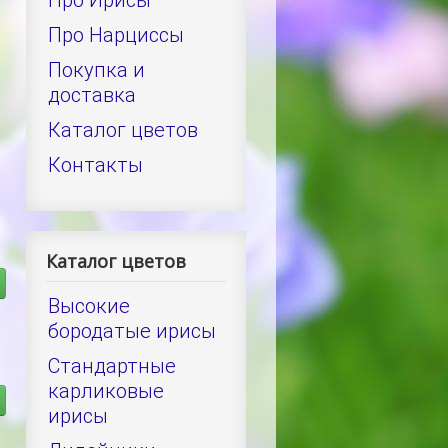
Про Ирисы
Про Нарциссы
Покупка и
доставка
Каталог цветов
Контакты
Каталог цветов
Высокие
бородатые ирисы
Стандартные
карликовые
ирисы