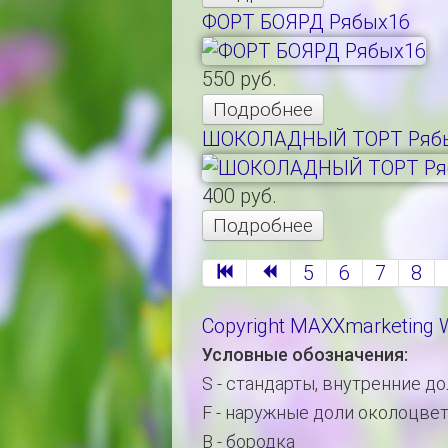
ФОРТ БОЯРД Рябых16
550 руб.
Подробнее
ШОКОЛАДНЫЙ ТОРТ Рябы
400 руб.
Подробнее
5
6
7
8
Copyright MAXXmarketing
Условные обозначения:
S - стандарты, внутренние д
F - наружные доли околоцве
B - бородка