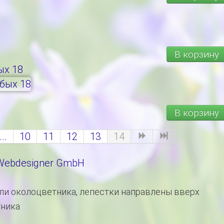
В корзину
х 18
В корзину
...
10
11
12
13
14
 Webdesigner GmbH
оли околоцветника, лепестки направлены вверх
тника