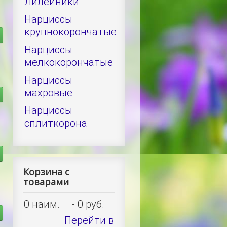
Лилейники
Нарциссы
крупнокорончатые
Нарциссы
мелкокорончатые
Нарциссы
махровые
Нарциссы
сплиткорона
Корзина с
товарами
0
наим.
-
0 руб.
Перейти в