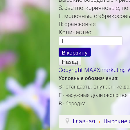
S
:
светло-коричневые, по
F
:
молочные с абрикосов
B
:
оранжевые
Количество:
Copyright MAXXmarketing
Условные обозначения:
S - стандарты, внутренние д
F - наружные доли околоцве
B - бородка
Главная
Высокие 