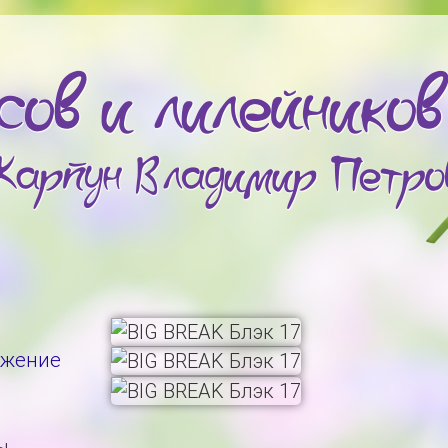
ажение
ы