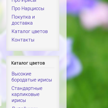
Про Ирисы
Про Нарциссы
Покупка и
доставка
Каталог цветов
Контакты
Каталог цветов
Высокие
бородатые ирисы
Стандартные
карликовые
ирисы