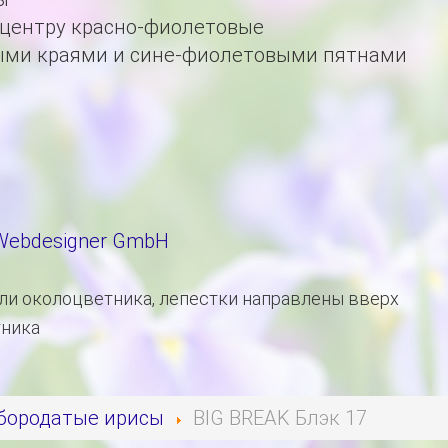
 центру красно-фиолетовые
ыми краями и сине-фиолетовыми пятнами
 Webdesigner GmbH
оли околоцветника, лепестки направлены вверх
тника
бородатые ирисы
BIG BREAK Блэк 17