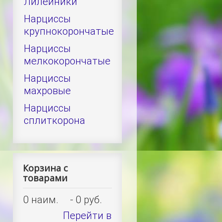
Лилейники
Нарциссы
крупнокорончатые
Нарциссы
мелкокорончатые
Нарциссы
махровые
Нарциссы
сплиткорона
Корзина с
товарами
0
наим.
-
0 руб.
Перейти в