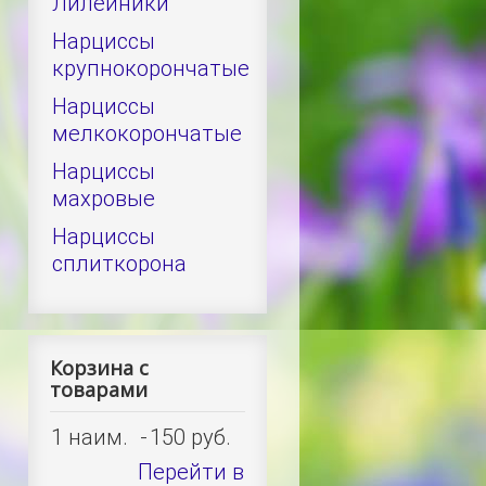
Лилейники
Нарциссы
крупнокорончатые
Нарциссы
мелкокорончатые
Нарциссы
махровые
Нарциссы
сплиткорона
Корзина с
товарами
1
наим.
-
150 руб.
Перейти в