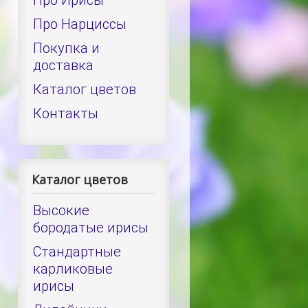
Про Ирисы
Про Нарциссы
Покупка и
доставка
Каталог цветов
Контакты
Каталог цветов
Высокие
бородатые ирисы
Стандартные
карликовые
ирисы